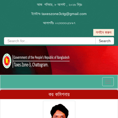
আজ শনিবার, ৮ আগস্ট , ২০২৬ খ্রিঃ
ইমেইলঃ
taxeszone3ctg@gmail.com
আলাপনীঃ
০২৩৩৩৩২৫৮৯৭
লগইন করুন
Search
Toggl
naviga
কর কমিশনার