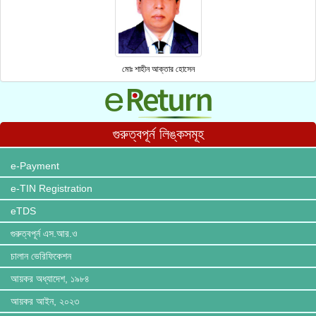
মোঃ শাহীন আক্তার হোসেন
গুরুত্বপূর্ন লিঙ্কসমূহ
e-Payment
e-TIN Registration
eTDS
গুরুত্বপূর্ন এস.আর.ও
চালান ভেরিফিকেশন
আয়কর অধ্যাদেশ, ১৯৮৪
আয়কর আইন, ২০২৩