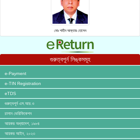
মোঃ শাহীন আক্তার হোসেন
গুরুত্বপূর্ন লিঙ্কসমূহ
e-Payment
e-TIN Registration
eTDS
গুরুত্বপূর্ন এস.আর.ও
চালান ভেরিফিকেশন
আয়কর অধ্যাদেশ, ১৯৮৪
আয়কর আইন, ২০২৩