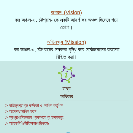
রূপকল্প (
Vision)
কর অঞ্চল-৩, চট্টগ্রাম- কে একটি আদর্শ কর অঞ্চল হিসেবে গড়ে
তোলা।
অভিলক্ষ্য (
Mission)
কর অঞ্চল-৩, চট্টগ্রামের সক্ষমতা বৃদ্ধি করে সর্বোচ্চমানের করসেবা
নিশ্চিত করা।
তথ্য
অধিকার
▷ দায়িত্বপ্রাপ্ত কর্মকর্তা ও আপিল কর্তৃপক্ষ
▷ আবেদন/আপিল ফরম
▷ স্বপ্রণোদিতভাবে প্রকাশযোগ্য তথ্যসমূহ
▷ আইন/বিধি/নীতিমালা/পরিপত্র/