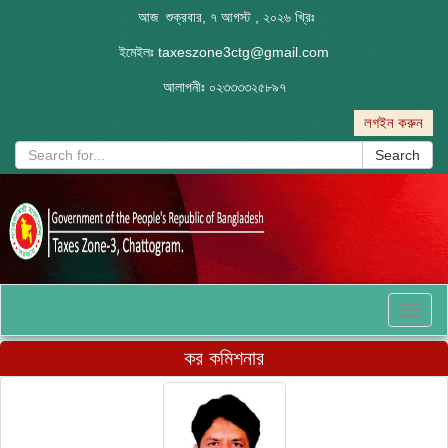
আজ শুক্রবার, ৭ আগস্ট , ২০২৬ খ্রিঃ
ইমেইলঃ
taxeszone3ctg@gmail.com
আলাপনীঃ
০২৩৩৩৩২৫৮৯৭
লগইন করুন
Search
Toggl
naviga
কর কমিশনার