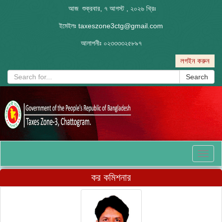
আজ শুক্রবার, ৭ আগস্ট , ২০২৬ খ্রিঃ
ইমেইলঃ
taxeszone3ctg@gmail.com
আলাপনীঃ
০২৩৩৩৩২৫৮৯৭
লগইন করুন
Search
Toggl
naviga
কর কমিশনার