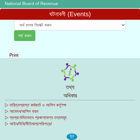
National Board of Revenue
ঘটনাবলী (Events)
Print
তথ্য
অধিকার
▷ দায়িত্বপ্রাপ্ত কর্মকর্তা ও আপিল কর্তৃপক্ষ
▷ আবেদন/আপিল ফরম
▷ স্বপ্রণোদিতভাবে প্রকাশযোগ্য তথ্যসমূহ
▷ আইন/বিধি/নীতিমালা/পরিপত্র/