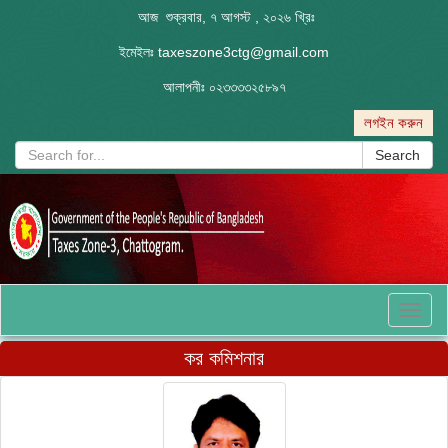
আজ শুক্রবার, ৭ আগস্ট , ২০২৬ খ্রিঃ
ইমেইলঃ
taxeszone3ctg@gmail.com
আলাপনীঃ
০২৩৩৩৩২৫৮৯৭
লগইন করুন
Search
Toggl
naviga
কর কমিশনার