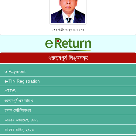
মোঃ শাহীন আক্তার হোসেন
গুরুত্বপূর্ন লিঙ্কসমূহ
e-Payment
e-TIN Registration
eTDS
গুরুত্বপূর্ন এস.আর.ও
চালান ভেরিফিকেশন
আয়কর অধ্যাদেশ, ১৯৮৪
আয়কর আইন, ২০২৩