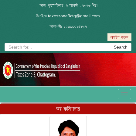
আজ বৃহস্পতিবার, ৬ আগস্ট , ২০২৬ খ্রিঃ
ইমেইলঃ
taxeszone3ctg@gmail.com
আলাপনীঃ
০২৩৩৩৩২৫৮৯৭
লগইন করুন
Search
Toggl
naviga
কর কমিশনার