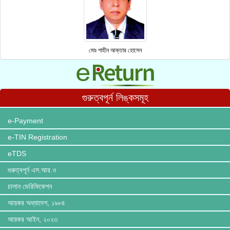
মোঃ শাহীন আক্তার হোসেন
গুরুত্বপূর্ন লিঙ্কসমূহ
e-Payment
e-TIN Registration
eTDS
গুরুত্বপূর্ন এস.আর.ও
চালান ভেরিফিকেশন
আয়কর অধ্যাদেশ, ১৯৮৪
আয়কর আইন, ২০২৩