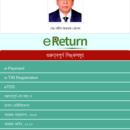
মোঃ শাহীন আক্তার হোসেন
গুরুত্বপূর্ন লিঙ্কসমূহ
e-Payment
e-TIN Registration
eTDS
গুরুত্বপূর্ন এস.আর.ও
চালান ভেরিফিকেশন
আয়কর অধ্যাদেশ, ১৯৮৪
আয়কর আইন, ২০২৩