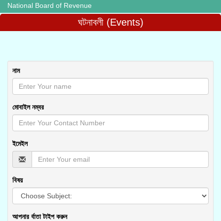
National Board of Revenue
ঘটনাবলী (Events)
নাম
মোবাইল নম্বর
ইমেইল
বিষয়
আপনার র্বাতা টাইপ করুন