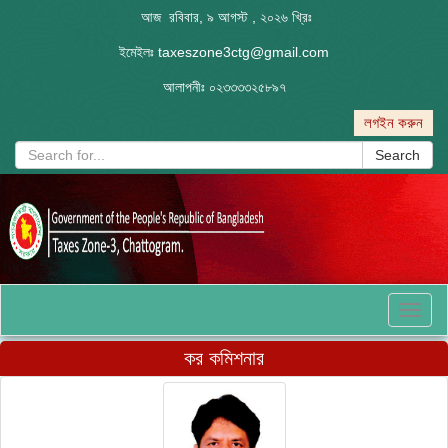
আজ রবিবার, ৯ আগস্ট , ২০২৬ খ্রিঃ
ইমেইলঃ
taxeszone3ctg@gmail.com
আলাপনীঃ
০২৩৩৩৩২৫৮৯৭
লগইন করুন
Search
Toggl
naviga
কর কমিশনার