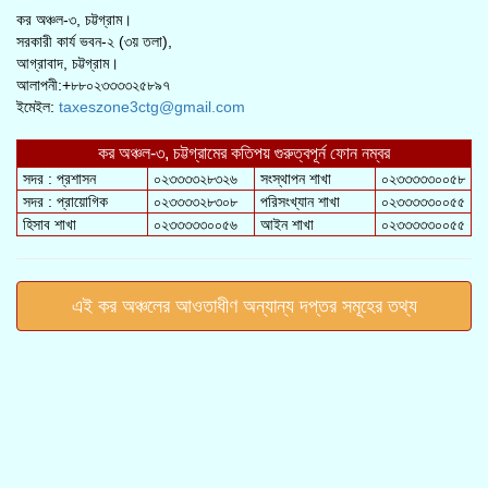
কর অঞ্চল-৩, চট্টগ্রাম।
সরকারী কার্য ভবন-২ (৩য় তলা),
আগ্রাবাদ, চট্টগ্রাম।
আলাপনী:+৮৮০২৩৩৩৩২৫৮৯৭
ইমেইল:
taxeszone3ctg@gmail.com
কর অঞ্চল-৩, চট্টগ্রামের কতিপয় গুরুত্বপূর্ন ফোন নম্বর
সদর : প্রশাসন
০২৩৩৩৩২৮৩২৬
সংস্থাপন শাখা
০২৩৩৩৩৩০০৫৮
সদর : প্রায়োগিক
০২৩৩৩৩২৮৩০৮
পরিসংখ্যান শাখা
০২৩৩৩৩৩০০৫৫
হিসাব শাখা
০২৩৩৩৩৩০০৫৬
আইন শাখা
০২৩৩৩৩৩০০৫৫
এই কর অঞ্চলের আওতাধীণ অন্যান্য দপ্তর সমূহের তথ্য