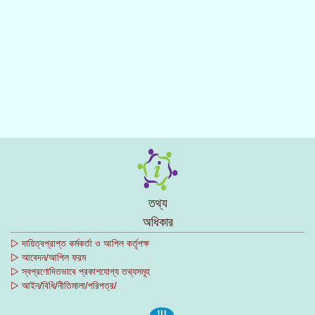
তথ্য
অধিকার
▷ দায়িত্বপ্রাপ্ত কর্মকর্তা ও আপিল কর্তৃপক্ষ
▷ আবেদন/আপিল ফরম
▷ স্বপ্রণোদিতভাবে প্রকাশযোগ্য তথ্যসমূহ
▷ আইন/বিধি/নীতিমালা/পরিপত্র/