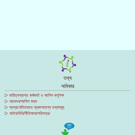
তথ্য
অধিকার
▷ দায়িত্বপ্রাপ্ত কর্মকর্তা ও আপিল কর্তৃপক্ষ
▷ আবেদন/আপিল ফরম
▷ স্বপ্রণোদিতভাবে প্রকাশযোগ্য তথ্যসমূহ
▷ আইন/বিধি/নীতিমালা/পরিপত্র/