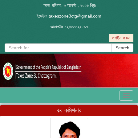
আজ রবিবার, ৯ আগস্ট , ২০২৬ খ্রিঃ
ইমেইলঃ
taxeszone3ctg@gmail.com
আলাপনীঃ
০২৩৩৩৩২৫৮৯৭
লগইন করুন
Search
Toggl
naviga
কর কমিশনার