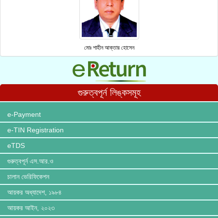
মোঃ শাহীন আক্তার হোসেন
গুরুত্বপূর্ন লিঙ্কসমূহ
e-Payment
e-TIN Registration
eTDS
গুরুত্বপূর্ন এস.আর.ও
চালান ভেরিফিকেশন
আয়কর অধ্যাদেশ, ১৯৮৪
আয়কর আইন, ২০২৩