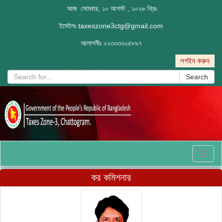
আজ সোমবার, ১০ আগস্ট , ২০২৬ খ্রিঃ
ইমেইলঃ
taxeszone3ctg@gmail.com
আলাপনীঃ
০২৩৩৩৩২৫৮৯৭
লগইন করুন
Search
Toggl
naviga
কর কমিশনার