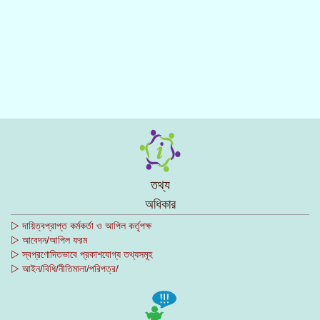
তথ্য
অধিকার
▷ দায়িত্বপ্রাপ্ত কর্মকর্তা ও আপিল কর্তৃপক্ষ
▷ আবেদন/আপিল ফরম
▷ স্বপ্রণোদিতভাবে প্রকাশযোগ্য তথ্যসমূহ
▷ আইন/বিধি/নীতিমালা/পরিপত্র/