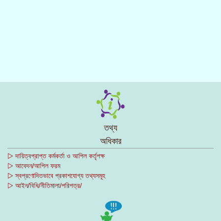
তথ্য
অধিকার
▷ দায়িত্বপ্রাপ্ত কর্মকর্তা ও আপিল কর্তৃপক্ষ
▷ আবেদন/আপিল ফরম
▷ স্বপ্রণোদিতভাবে প্রকাশযোগ্য তথ্যসমূহ
▷ আইন/বিধি/নীতিমালা/পরিপত্র/