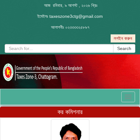
আজ রবিবার, ৯ আগস্ট , ২০২৬ খ্রিঃ
ইমেইলঃ
taxeszone3ctg@gmail.com
আলাপনীঃ
০২৩৩৩৩২৫৮৯৭
লগইন করুন
Search
Toggl
naviga
কর কমিশনার