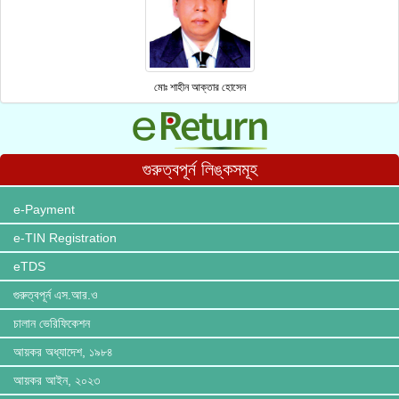
মোঃ শাহীন আক্তার হোসেন
গুরুত্বপূর্ন লিঙ্কসমূহ
e-Payment
e-TIN Registration
eTDS
গুরুত্বপূর্ন এস.আর.ও
চালান ভেরিফিকেশন
আয়কর অধ্যাদেশ, ১৯৮৪
আয়কর আইন, ২০২৩