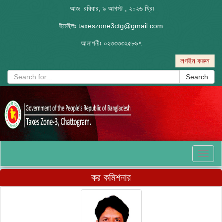
আজ রবিবার, ৯ আগস্ট , ২০২৬ খ্রিঃ
ইমেইলঃ
taxeszone3ctg@gmail.com
আলাপনীঃ
০২৩৩৩৩২৫৮৯৭
লগইন করুন
Search
Toggl
naviga
কর কমিশনার