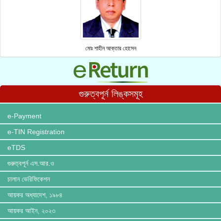
মোঃ শাহীন আক্তার হোসেন
গুরুত্বপূর্ন লিঙ্কসমূহ
e-Payment
e-TIN Registration
eTDS
গুরুত্বপূর্ন এস.আর.ও
চালান ভেরিফিকেশন
আয়কর অধ্যাদেশ, ১৯৮৪
আয়কর আইন, ২০২৩