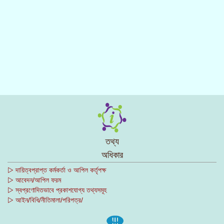
তথ্য
অধিকার
▷ দায়িত্বপ্রাপ্ত কর্মকর্তা ও আপিল কর্তৃপক্ষ
▷ আবেদন/আপিল ফরম
▷ স্বপ্রণোদিতভাবে প্রকাশযোগ্য তথ্যসমূহ
▷ আইন/বিধি/নীতিমালা/পরিপত্র/