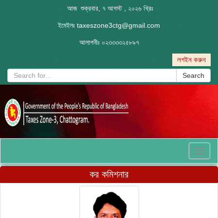
আজ শুক্রবার, ৭ আগস্ট , ২০২৬ খ্রিঃ
ইমেইলঃ
taxeszone3ctg@gmail.com
আলাপনীঃ
০২৩৩৩৩২৫৮৯৭
লগইন করুন
Search
Toggl
naviga
কর কমিশনার