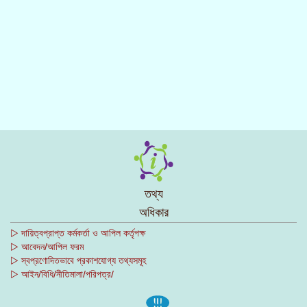
তথ্য
অধিকার
▷ দায়িত্বপ্রাপ্ত কর্মকর্তা ও আপিল কর্তৃপক্ষ
▷ আবেদন/আপিল ফরম
▷ স্বপ্রণোদিতভাবে প্রকাশযোগ্য তথ্যসমূহ
▷ আইন/বিধি/নীতিমালা/পরিপত্র/