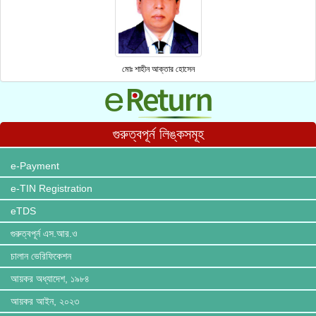
মোঃ শাহীন আক্তার হোসেন
গুরুত্বপূর্ন লিঙ্কসমূহ
e-Payment
e-TIN Registration
eTDS
গুরুত্বপূর্ন এস.আর.ও
চালান ভেরিফিকেশন
আয়কর অধ্যাদেশ, ১৯৮৪
আয়কর আইন, ২০২৩