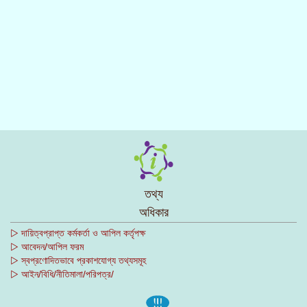
তথ্য
অধিকার
▷ দায়িত্বপ্রাপ্ত কর্মকর্তা ও আপিল কর্তৃপক্ষ
▷ আবেদন/আপিল ফরম
▷ স্বপ্রণোদিতভাবে প্রকাশযোগ্য তথ্যসমূহ
▷ আইন/বিধি/নীতিমালা/পরিপত্র/