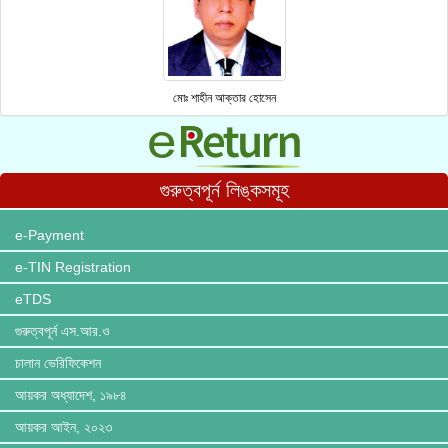
মোঃ শাহীন আক্তার হোসেন
গুরুত্বপূর্ন লিঙ্কসমূহ
e-Payment
e-TIN Registration
eTDS
গুরুত্বপূর্ন এস.আর.ও
চালান ভেরিফিকেশন
আয়কর অধ্যাদেশ, ১৯৮৪
আয়কর আইন, ২০২৩