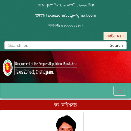
আজ বৃহস্পতিবার, ৬ আগস্ট , ২০২৬ খ্রিঃ
ইমেইলঃ
taxeszone3ctg@gmail.com
আলাপনীঃ
০২৩৩৩৩২৫৮৯৭
লগইন করুন
Search
Toggl
naviga
কর কমিশনার