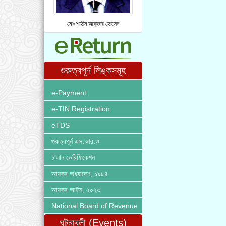
মোঃ শাহীন আক্তার হোসেন
গুরুত্বপূর্ন লিঙ্কসমূহ
e-Payment
e-TIN Registration
eTDS
গুরুত্বপূর্ন এস.আর.ও
চালান ভেরিফিকেশন
আয়কর অধ্যাদেশ, ১৯৮৪
আয়কর আইন, ২০২৩
National Board of Revenue
ঘটনাবলী (Events)