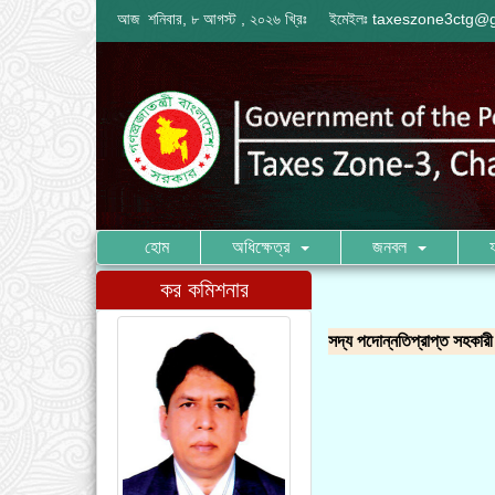
আজ শনিবার, ৮ আগস্ট , ২০২৬ খ্রিঃ
ইমেইলঃ
taxeszone3ctg@
হোম
অধিক্ষেত্র
জনবল
কর কমিশনার
সদ্য পদোন্নতিপ্রাপ্ত সহকা