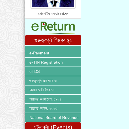
মোঃ শাহীন আক্তার হোসেন
গুরুত্বপূর্ন লিঙ্কসমূহ
e-Payment
e-TIN Registration
eTDS
গুরুত্বপূর্ন এস.আর.ও
চালান ভেরিফিকেশন
আয়কর অধ্যাদেশ, ১৯৮৪
আয়কর আইন, ২০২৩
National Board of Revenue
ঘটনাবলী (Events)