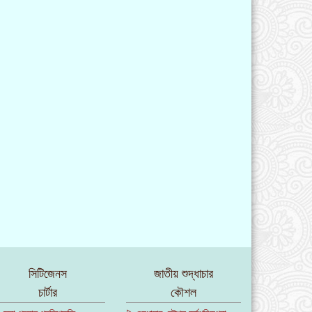
সিটিজেনস
জাতীয় শুদ্ধাচার
চার্টার
কৌশল