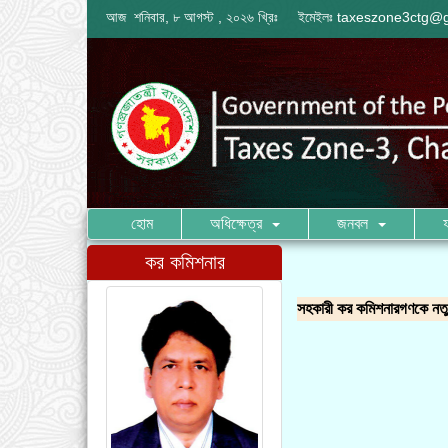
আজ শনিবার, ৮ আগস্ট , ২০২৬ খ্রিঃ
ইমেইলঃ
taxeszone3ctg@
হোম
অধিক্ষেত্র
জনবল
কর কমিশনার
সহকারী কর কমিশনারগণকে নতু