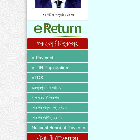
মোঃ শাহীন আক্তার হোসেন
গুরুত্বপূর্ন লিঙ্কসমূহ
e-Payment
e-TIN Registration
eTDS
গুরুত্বপূর্ন এস.আর.ও
চালান ভেরিফিকেশন
আয়কর অধ্যাদেশ, ১৯৮৪
আয়কর আইন, ২০২৩
National Board of Revenue
ঘটনাবলী (Events)