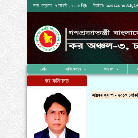
আজ শুক্রবার, ৭ আগস্ট , ২০২৬ খ্রিঃ
ইমেইলঃ
taxeszone3ctg@
হোম
অধিক্ষেত্র
জনবল
কর কমিশনার
আয়কর ক্যাম্প - ২০১৭ চলাকালী