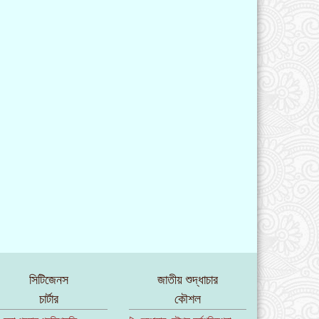
সিটিজেনস
জাতীয় শুদ্ধাচার
চার্টার
কৌশল