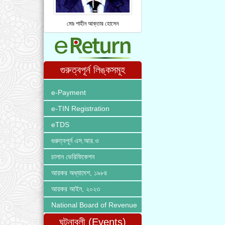
মোঃ শাহীন আক্তার হোসেন
গুরুত্বপূর্ন লিঙ্কসমূহ
e-Payment
e-TIN Registration
eTDS
গুরুত্বপূর্ন এস.আর.ও
চালান ভেরিফিকেশন
আয়কর অধ্যাদেশ, ১৯৮৪
আয়কর আইন, ২০২৩
National Board of Revenue
ঘটনাবলী (Events)