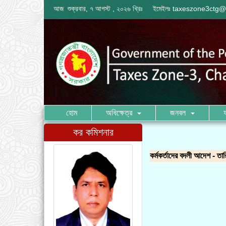
আজ শুক্রবার, ৭ আগস্ট , ২০২৬ খ্রিঃ
ইমেইলঃ
taxeszone3ctg@
হোম
অধিক্ষেত্র
জনবল
কর কমিশনার
কর্মকর্তাদের বদলী আদেশ - তা