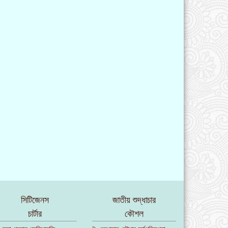
সিটিজেনস
জাতীয় শুদ্ধাচার
চার্টার
কৌশল