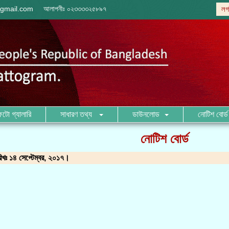
gmail.com
আলাপনীঃ
০২৩৩৩৩২৫৮৯৭
লগ
ফটো গ্যালারি
সাধারণ তথ্য
ডাউনলোড
নোটিশ বোর্ড
নোটিশ বোর্ড
রিখঃ ১৪ সেপ্টেম্বর, ২০১৭।