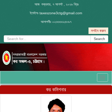
আজ শুক্রবার, ৭ আগস্ট , ২০২৬ খ্রিঃ
ইমেইলঃ
taxeszone3ctg@gmail.com
আলাপনীঃ
০২৩৩৩৩২৫৮৯৭
লগইন করুন
Search
Toggl
naviga
কর কমিশনার