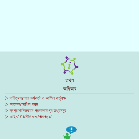
তথ্য
অধিকার
▷ দায়িত্বপ্রাপ্ত কর্মকর্তা ও আপিল কর্তৃপক্ষ
▷ আবেদন/আপিল ফরম
▷ স্বপ্রণোদিতভাবে প্রকাশযোগ্য তথ্যসমূহ
▷ আইন/বিধি/নীতিমালা/পরিপত্র/