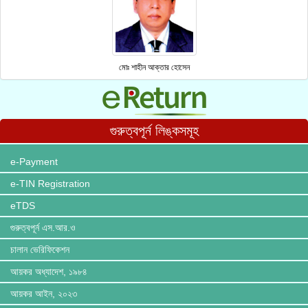
মোঃ শাহীন আক্তার হোসেন
গুরুত্বপূর্ন লিঙ্কসমূহ
e-Payment
e-TIN Registration
eTDS
গুরুত্বপূর্ন এস.আর.ও
চালান ভেরিফিকেশন
আয়কর অধ্যাদেশ, ১৯৮৪
আয়কর আইন, ২০২৩