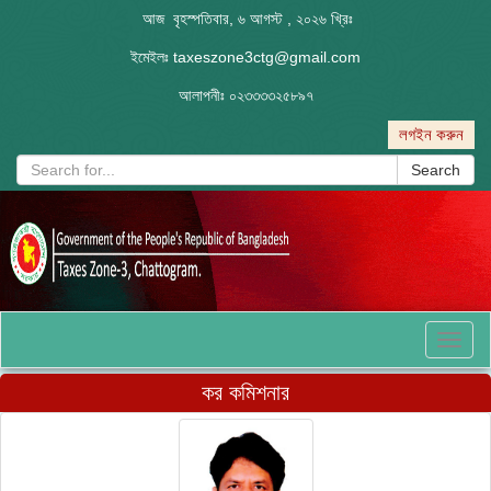
আজ বৃহস্পতিবার, ৬ আগস্ট , ২০২৬ খ্রিঃ
ইমেইলঃ
taxeszone3ctg@gmail.com
আলাপনীঃ
০২৩৩৩৩২৫৮৯৭
লগইন করুন
Search
Toggl
naviga
কর কমিশনার