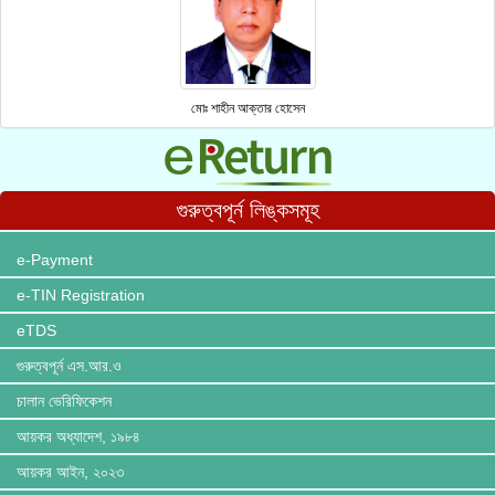
মোঃ শাহীন আক্তার হোসেন
গুরুত্বপূর্ন লিঙ্কসমূহ
e-Payment
e-TIN Registration
eTDS
গুরুত্বপূর্ন এস.আর.ও
চালান ভেরিফিকেশন
আয়কর অধ্যাদেশ, ১৯৮৪
আয়কর আইন, ২০২৩