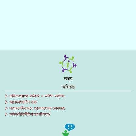
তথ্য
অধিকার
▷ দায়িত্বপ্রাপ্ত কর্মকর্তা ও আপিল কর্তৃপক্ষ
▷ আবেদন/আপিল ফরম
▷ স্বপ্রণোদিতভাবে প্রকাশযোগ্য তথ্যসমূহ
▷ আইন/বিধি/নীতিমালা/পরিপত্র/