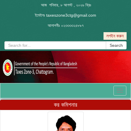
আজ শনিবার, ৮ আগস্ট , ২০২৬ খ্রিঃ
ইমেইলঃ
taxeszone3ctg@gmail.com
আলাপনীঃ
০২৩৩৩৩২৫৮৯৭
লগইন করুন
Search
Toggl
naviga
কর কমিশনার