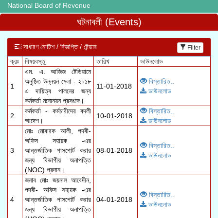
National Board of Revenue
ঘটনাবলী (Events)
সাধারণ নোটিশ / বিজ্ঞপ্তি / টেন্ডার
Filter
এম. এ. আজিজ ষ্টেডিয়ামে
অনুষ্ঠিত উন্নয়ন মেলা - ২০১৮
বিস্তারিত..
1
11-01-2018
এ দায়িত্ব পালনের জন্য
ডাউনলোড
কর্মকর্তা মনোনয়ন প্রসংঙ্গে।
কর্মকর্তা - কর্মচারীদের বদলী
বিস্তারিত..
2
10-01-2018
আদেশ।
ডাউনলোড
মোঃ মোবারক আলী, পদবী-
অফিস সহায়ক -এর
বিস্তারিত..
3
আন্তর্জাতিক পাসপোর্ট করার
08-01-2018
ডাউনলোড
জন্য বিভাগীয় অনাপত্তি
(NOC) প্রদান।
জনাব মোঃ জয়নাল আবেদীন,
পদবী- অফিস সহায়ক -এর
বিস্তারিত..
4
আন্তর্জাতিক পাসপোর্ট করার
04-01-2018
ডাউনলোড
জন্য বিভাগীয় অনাপত্তি