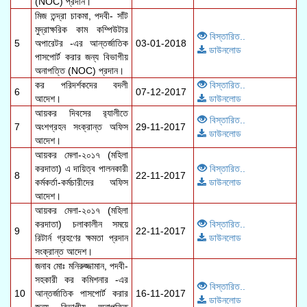
(NOC) প্রদান।
মিজ তন্দ্রা চাকমা, পদবী- সাঁট
মুদ্রাক্ষরিক কাম কম্পিউটার
বিস্তারিত..
5
অপারেটর -এর আন্তর্জাতিক
03-01-2018
ডাউনলোড
পাসপোর্ট করার জন্য বিভাগীয়
অনাপত্তি (NOC) প্রদান।
কর পরিদর্শকদের বদলী
বিস্তারিত..
6
07-12-2017
আদেশ।
ডাউনলোড
আয়কর দিবসের র‌্যালীতে
বিস্তারিত..
7
অংশগ্রহন সংক্রান্ত অফিস
29-11-2017
ডাউনলোড
আদেশ।
আয়কর মেলা-২০১৭ (মহিলা
করদাতা) এ দায়িত্ব পালনকারী
বিস্তারিত..
8
22-11-2017
কর্মকর্তা-কর্মচারীদের অফিস
ডাউনলোড
আদেশ।
আয়কর মেলা-২০১৭ (মহিলা
করদাতা) চলাকালীন সময়ে
বিস্তারিত..
9
22-11-2017
রিটার্ন গ্রহণের ক্ষমতা প্রদান
ডাউনলোড
সংক্রান্ত আদেশ।
জনাব মোঃ মনিরুজ্জামান, পদবী-
সহকারী কর কমিশনার -এর
বিস্তারিত..
10
আন্তর্জাতিক পাসপোর্ট করার
16-11-2017
ডাউনলোড