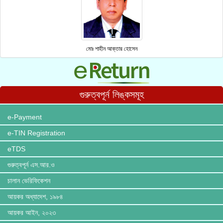
মোঃ শাহীন আক্তার হোসেন
গুরুত্বপূর্ন লিঙ্কসমূহ
e-Payment
e-TIN Registration
eTDS
গুরুত্বপূর্ন এস.আর.ও
চালান ভেরিফিকেশন
আয়কর অধ্যাদেশ, ১৯৮৪
আয়কর আইন, ২০২৩