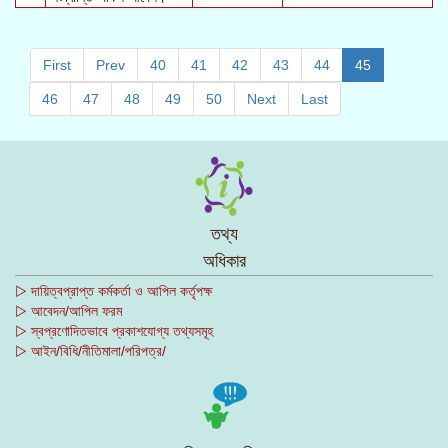
First
Prev
40
41
42
43
44
45
46
47
48
49
50
Next
Last
তথ্য
অধিকার
▷ দায়িত্বপ্রাপ্ত কর্মকর্তা ও আপিল কর্তৃপক্ষ
▷ আবেদন/আপিল ফরম
▷ স্বপ্রণোদিতভাবে প্রকাশযোগ্য তথ্যসমূহ
▷ আইন/বিধি/নীতিমালা/পরিপত্র/