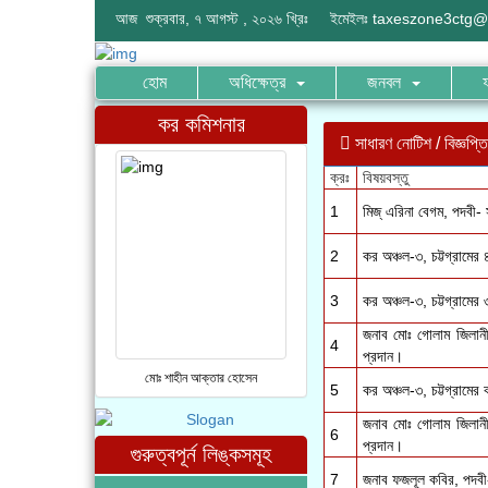
আজ শুক্রবার, ৭ আগস্ট , ২০২৬ খ্রিঃ
ইমেইলঃ
taxeszone3ctg@
হোম
অধিক্ষেত্র
জনবল
কর কমিশনার
সাধারণ নোটিশ / বিজ্ঞপ্তি 
1
মিজ্ এরিনা বেগম, পদবী
2
কর অঞ্চল-৩, চট্টগ্রামের 
3
কর অঞ্চল-৩, চট্টগ্রামের
জনাব মোঃ গোলাম জিলানী
4
প্রদান।
মোঃ শাহীন আক্তার হোসেন
5
কর অঞ্চল-৩, চট্টগ্রামের 
জনাব মোঃ গোলাম জিলানী
6
প্রদান।
গুরুত্বপূর্ন লিঙ্কসমূহ
7
জনাব ফজলূল কবির, পদবী