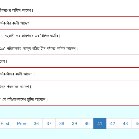
্থায়ীকরণের অফিস আদেশ।
 কর্মকর্তার বদলী আদেশ।
ম - সহকারী কর কমিশনার এর রিলিজ অর্ডার।
৮-১৯” পরিচালনার লক্ষ্যে গঠিত টীম গঠনের অফিস আদেশ।
আদেশ।
 কর্মকর্তাদের বদলী আদেশ।
ায়িত্ব প্রদানের আদেশ।
ার এর বহিঃবাংলাদেশ ছুটির আদেশে।
First
Prev
36
37
38
39
40
41
42
43
4