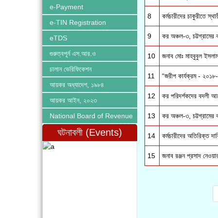
e-Payment
8
কর্মচারীদের চাকুরীতে স
e-TIN Registration
9
কর অঞ্চল-৩, চট্টগ্রামের
eTDS
গুরুত্বপূর্ন এস.আর.ও
10
জনাব মোঃ মাহবুবুল ইসলা
চালান ভেরিফিকেশন
11
“জরীপ কার্যক্রম - ২০১
আয়কর অধ্যাদেশ, ১৯৮৪
12
কর পরিদর্শকদের বদলী 
আয়কর আইন, ২০২৩
National Board of Revenue
13
কর অঞ্চল-৩, চট্টগ্রামের
ঘটনাবলী (Events)
14
কর্মচারীদের অতিরিক্ত দ
15
জনাব রঞ্জন প্রসাদ নেওয়